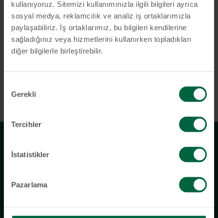
kapsamında kişisel verilerimin işlenmesine onayım vardır.
*
kullanıyoruz. Sitemizi kullanımınızla ilgili bilgileri ayrıca
sosyal medya, reklamcılık ve analiz iş ortaklarımızla
Marketing
paylaşabiliriz. İş ortaklarımız, bu bilgileri kendilerine
KT-Bank’tan pazarlama materyalleri, haber bültenleri ve
Opt-
sağladığınız veya hizmetlerini kullanırken topladıkları
promosyon mesajları dahil olmak üzere bilgi almayı kabul
In
ediyorum.
diğer bilgilerle birleştirebilir.
Onay
Gerekli
Seçimi
Tercihler
İstatistikler
Size nasıl yardımcı olabiliriz?
Pazarlama
Bizimle e-posta veya telefon yoluyla iletişime
geçmekten çekinmeyin.