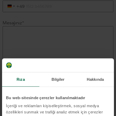
+49
Almanya
+49
Mesajınız
*
Rıza
Bilgiler
Hakkında
Bu web-sitesinde çerezler kullanılmaktadır
İçeriği ve reklamları kişiselleştirmek, sosyal medya
Gizlilik
*
Kişisel verilerle ilgili
Aydınlatma Metni´ni
okudum, başvuru
özellikleri sunmak ve trafiği analiz etmek için çerezler