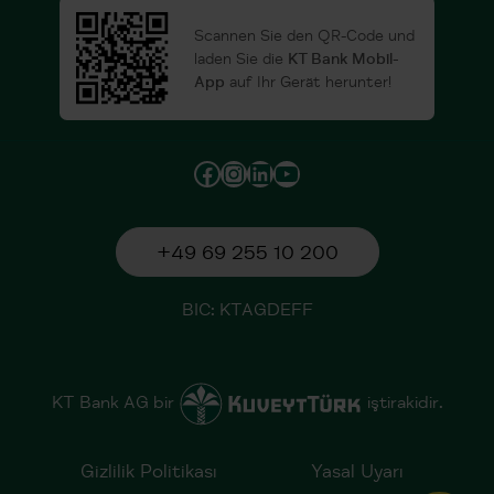
Scannen Sie den QR-Code und
laden Sie die
KT Bank Mobil-
App
auf Ihr Gerät herunter!
Facebook
Instagram
LinkedIn
YouTube
+49 69 255 10 200
BIC: KTAGDEFF
KT Bank AG bir
iştirakidir.
Gizlilik Politikası
Yasal Uyarı