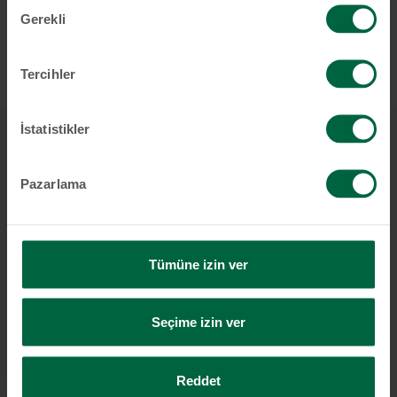
Onay
Gerekli
Seçimi
Tercihler
İstatistikler
Startseite
Müşteri Hizmetleri
Sizi arayalim
Pazarlama
Bireysel Bankacılık
Tümüne izin ver
Hesaplar & Kartlar
Seçime izin ver
Birikim & Yatırım
Reddet
Finansman