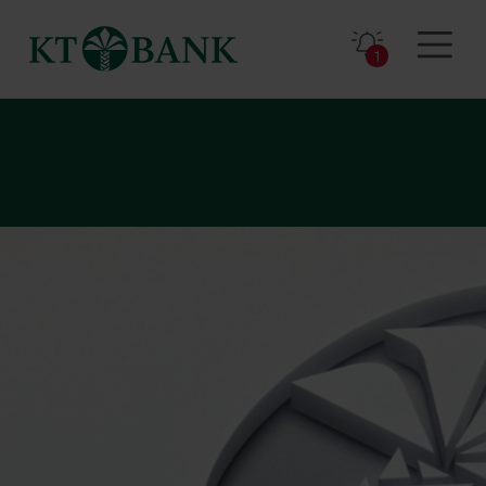
1
Sizi arayalım.