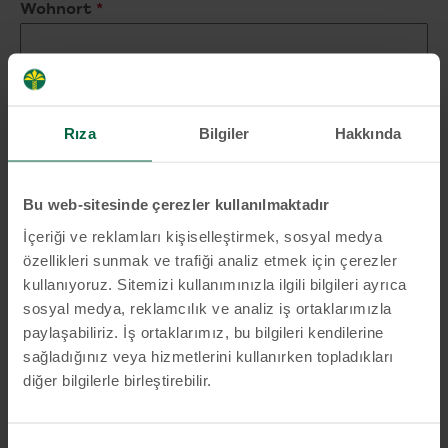
Wohnort
*
Die
Datenschutzgrundsätze
habe ich
Rıza
Bilgiler
Hakkında
gelesen und bin mit der Verwendung meiner
personenbezogenen Daten einverstanden.
Bu web-sitesinde çerezler kullanılmaktadır
Ich willige ein, von der KT-Bank
İçeriği ve reklamları kişiselleştirmek, sosyal medya
Informationen zu erhalten, einschließlich
özellikleri sunmak ve trafiği analiz etmek için çerezler
Marketingmaterialien, Newsletter und
kullanıyoruz. Sitemizi kullanımınızla ilgili bilgileri ayrıca
Werbenachrichten.
sosyal medya, reklamcılık ve analiz iş ortaklarımızla
paylaşabiliriz. İş ortaklarımız, bu bilgileri kendilerine
sağladığınız veya hizmetlerini kullanırken topladıkları
diğer bilgilerle birleştirebilir.