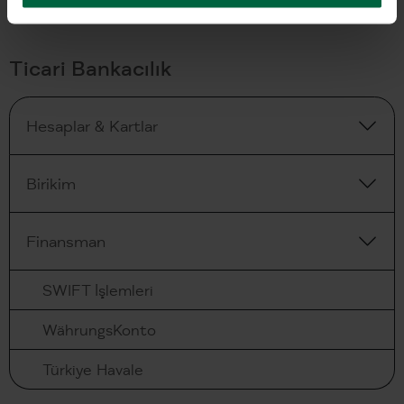
Ticari Bankacılık
Hesaplar & Kartlar
Birikim
Finansman
SWIFT İşlemleri
WährungsKonto
Türkiye Havale