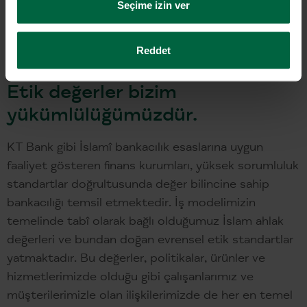
Seçime izin ver
Reddet
Etik değerler bizim
yükümlülüğümüzdür.
KT Bank gibi İslamî bankacılık esaslarına uygun
faaliyet gösteren finans kurumları, yüksek sorumluluk
standartlar doğrultusunda değer bilincine sahip
bankacılığı temsil etmektedir. İş modelimizin
temelinde tabî olarak bağlı olduğumuz İslam ahlak
değerleri ve bundan doğan evrensel etik standartlar
yatmaktadır. Bu değerler, politikalar, ürünler ve
hizmetlerimizde olduğu gibi çalışanlarımız ve
müşterilerimizle olan ilişkilerimizde de her en temel