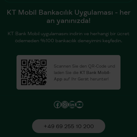
KT Mobil Bankacılık Uygulaması - her
an yanınızda!
KT Bank Mobil uygulamasını indirin ve herhangi bir ücret
ödemeden %100 bankacılık deneyimini keşfedin.
Scannen Sie den QR-Code und
laden Sie die
KT Bank Mobil-
App
auf Ihr Gerät herunter!
Facebook
Instagram
LinkedIn
YouTube
+49 69 255 10 200