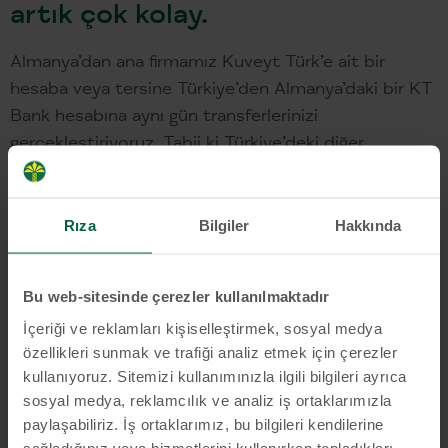
artık çok kolay.
Almanya’dan ana firmamız Kuveyt Türk’e ait bir
hesaba veya tersine Türkiye’den Almanya’daki bir KT
Bank hesabına aynı gün transferlerinizi
gerçekleştiriyoruz. Tabii ki Türkiye’deki diğer
bankalara da para transferleri yapabilirsiniz. KT Bank
Türkiye Havale ile sadece zamandan değil, paradan
da tasarruf edersiniz. Çünkü size uygun koşullarda
Rıza
Bilgiler
Hakkında
işlem yapma seçeneğini sunuyoruz.
Bu web-sitesinde çerezler kullanılmaktadır
Türkiye Havalesi
İçeriği ve reklamları kişiselleştirmek, sosyal medya
özellikleri sunmak ve trafiği analiz etmek için çerezler
kullanıyoruz. Sitemizi kullanımınızla ilgili bilgileri ayrıca
sosyal medya, reklamcılık ve analiz iş ortaklarımızla
paylaşabiliriz. İş ortaklarımız, bu bilgileri kendilerine
sağladığınız veya hizmetlerini kullanırken topladıkları