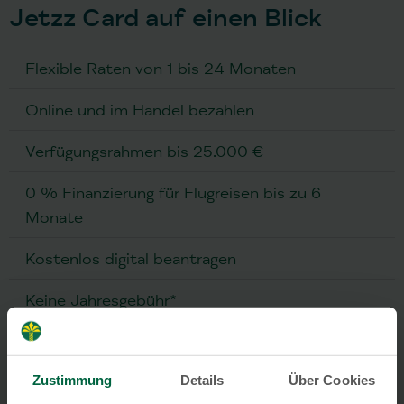
Jetzz Card auf einen Blick
Flexible Raten von 1 bis 24 Monaten
Online und im Handel bezahlen
Verfügungsrahmen bis 25.000 €
0 % Finanzierung für Flugreisen bis zu 6
Monate
Kostenlos digital beantragen
Keine Jahresgebühr*
Direkt bei der Fluggesellschaft buchen und
flexibel zahlen*
Zustimmung
Details
Über Cookies