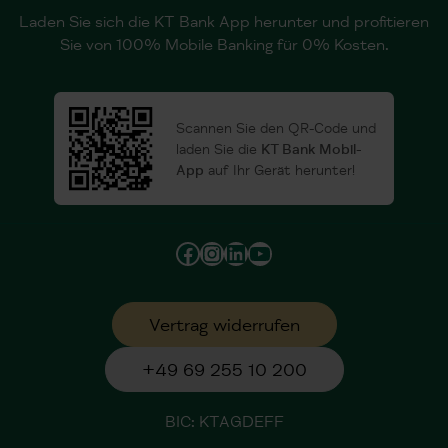
Laden Sie sich die KT Bank App herunter und profitieren
Sie von 100% Mobile Banking für 0% Kosten.
Scannen Sie den QR-Code und
laden Sie die
KT Bank Mobil-
App
auf Ihr Gerät herunter!
Facebook
Instagram
LinkedIn
YouTube
Vertrag widerrufen
+49 69 255 10 200
BIC: KTAGDEFF