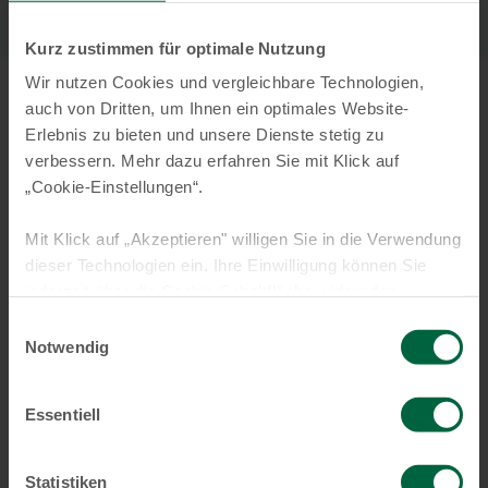
Kurz zustimmen für optimale Nutzung
Wir nutzen Cookies und vergleichbare Technologien,
auch von Dritten, um Ihnen ein optimales Website-
Berechnen Sie Ihre Jetzz Card
Erlebnis zu bieten und unsere Dienste stetig zu
verbessern. Mehr dazu erfahren Sie mit Klick auf
„Cookie-Einstellungen“.
Mit Klick auf „Akzeptieren" willigen Sie in die Verwendung
dieser Technologien ein. Ihre Einwilligung können Sie
jederzeit über die Cookie Schaltfläche widerrufen.
Einwilligungsauswahl
Notwendig
Essentiell
Statistiken