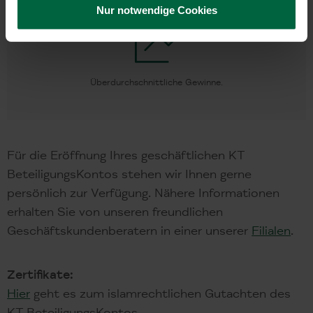
Nur notwendige Cookies
Überdurchschnittliche Gewinne.
Für die Eröffnung Ihres geschäftlichen KT
BeteiligungsKontos stehen wir Ihnen gerne
persönlich zur Verfügung. Nähere Informationen
erhalten Sie von unseren freundlichen
Geschäftskundenberatern in einer unserer
Filialen
.
Zertifikate:
Hier
geht es zum islamrechtlichen Gutachten des
KT BeteiligungsKontos.