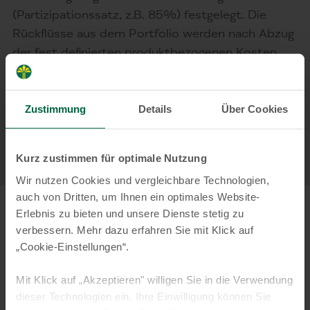
(Partizipationssatz, z.B. 85%) festgelegt. Die
Rückflüsse aus dem Portfolio werden nach Abzug
der fest definierten produktbezogenen Kosten
zwischen Bank und Kunde aufgeteilt. In diesem
Beispiel erhalten Sie 85% und die KT
Bank 15% des erzielten Überschusses. Dabei
Zustimmung
Details
Über Cookies
streben wir Renditen für unsere Kunden an, die
sich an dem jeweils aktuellen Marktniveau
Kurz zustimmen für optimale Nutzung
orientieren.
Wir nutzen Cookies und vergleichbare Technologien,
auch von Dritten, um Ihnen ein optimales Website-
Erlebnis zu bieten und unsere Dienste stetig zu
verbessern. Mehr dazu erfahren Sie mit Klick auf
Die Vorteile des KT
„Cookie-Einstellungen“.
BeteiligungsKontos:
Mit Klick auf „Akzeptieren" willigen Sie in die Verwendung
dieser Technologien ein. Ihre Einwilligung können Sie