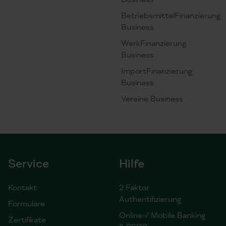
BetriebsmittelFinanzierung
Business
WerkFinanzierung
Business
ImportFinanzierung
Business
Vereine Business
Service
Hilfe
Kontakt
2 Faktor
Authentifizierung
Formulare
Online-/ Mobile Banking
Zertifikate