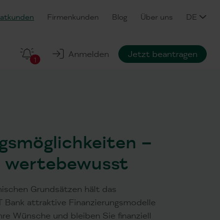
vatkunden
Firmenkunden
Blog
Über uns
DE
Anmelden
Jetzt beantragen
1
gsmöglichkeiten –
nd wertebewusst
mischen Grundsätzen hält das
 Bank attraktive Finanzierungsmodelle
 Ihre Wünsche und bleiben Sie finanziell