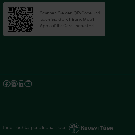
Scannen Sie den QR-Code und
laden Sie die
KT Bank Mobil-
App
auf Ihr Gerät herunter!
Facebook
Instagram
LinkedIn
YouTube
Eine Tochtergesellschaft der