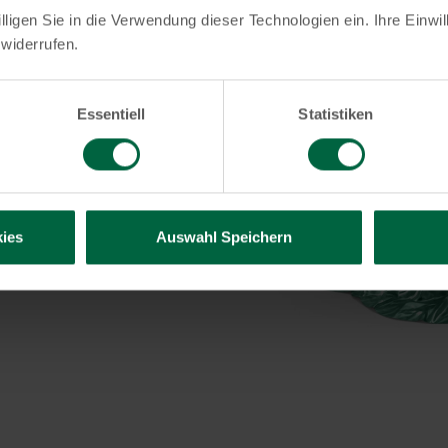
illigen Sie in die Verwendung dieser Technologien ein. Ihre Einwi
 widerrufen.
rung
Essentiell
Statistiken
der KT
euen Auto schon bald
ugfinanzierung der KT
n Ihnen ausgewählte
es gegen einen
ies
Auswahl Speichern
 weiter.