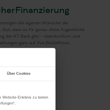
cherFinanzierung
rsteigen die eigenen Wünsche die
n. Gut, dass es für genau diese Augenblicke
ung der KT Bank gibt – islamkonform und
zahlungen ganz auf Ihre Bedürfnisse
rung
Über Cookies
s Website-Erlebnis zu bieten
ellungen“.