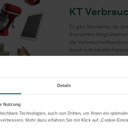
KT Verbrau
Es gibt Momente, da übe
finanziellen Möglichkeite
die Verbraucherfinanzier
durch individuelle Raten
zugeschnitten.
VerbraucherFinanzie
Details
le Nutzung
eichbare Technologien, auch von Dritten, um Ihnen ein optimale
 verbessern. Mehr dazu erfahren Sie mit Klick auf „Cookie-Einst