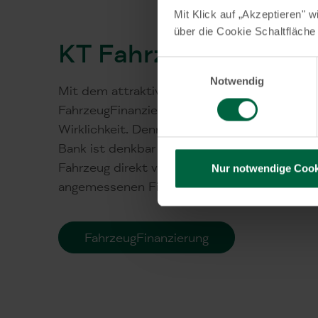
Mit Klick auf „Akzeptieren" w
über die Cookie Schaltfläche
KT FahrzeugFinanzie
Einwilligungsauswahl
Notwendig
Mit dem attraktiven und flexiblen Angebot 
FahrzeugFinanzierung wird Ihr Traum vom n
Wirklichkeit. Denn die islamkonforme Fahrze
Bank ist denkbar einfach: Wir kaufen das vo
Fahrzeug direkt vom Händler und verkaufen 
Nur notwendige Cook
angemessenen Finanzierungsaufschlag an Sie
FahrzeugFinanzierung