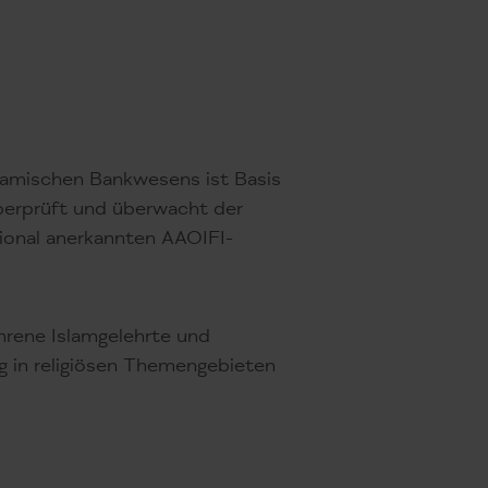
slamischen Bankwesens ist Basis
berprüft und überwacht der
tional anerkannten AAOIFI-
ahrene Islamgelehrte und
g in religiösen Themengebieten