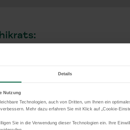
hikrats:
Details
ender:
Dr. Sayyed Mohammad Al-Sayyed
Razzaq Al-Tabtaba’e
le Nutzung
eichbare Technologien, auch von Dritten, um Ihnen ein optimale
 verbessern. Mehr dazu erfahren Sie mit Klick auf „Cookie-Einst
illigen Sie in die Verwendung dieser Technologien ein. Ihre Einwi
 widerrufen.