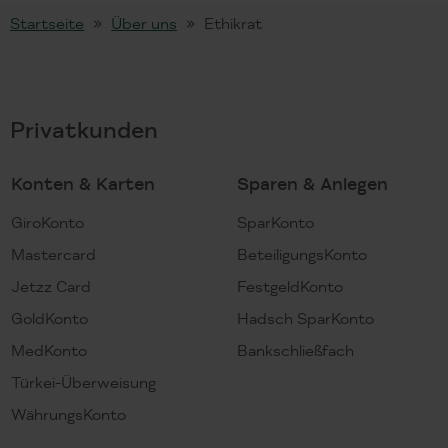
Startseite
Über uns
Ethikrat
Privatkunden
Konten & Karten
Sparen & Anlegen
GiroKonto
SparKonto
Mastercard
BeteiligungsKonto
Jetzz Card
FestgeldKonto
GoldKonto
Hadsch SparKonto
MedKonto
Bankschließfach
Türkei-Überweisung
WährungsKonto