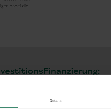
igen dabei die
nvestitionsFinanzierung:
Details