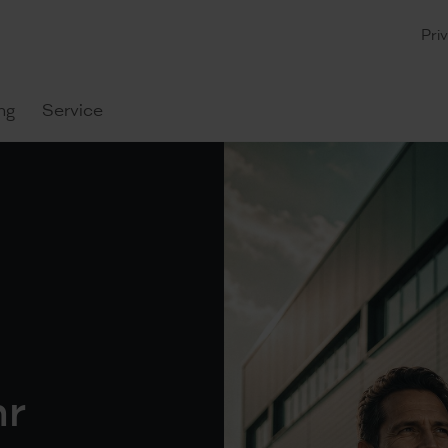
Pri
ng
Service
hr