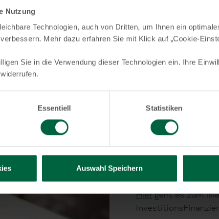
le Nutzung
Flexible Laufzeiten 
traktive Konditionen.
Raten-Rückzahlun
eichbare Technologien, auch von Dritten, um Ihnen ein optimale
 verbessern. Mehr dazu erfahren Sie mit Klick auf „Cookie-Einst
illigen Sie in die Verwendung dieser Technologien ein. Ihre Einwi
 widerrufen.
Essentiell
Statistiken
Langfristig
ies
Auswahl Speichern
Unternehm
Hier
geht es zum isl
InvestitionsFinanzie