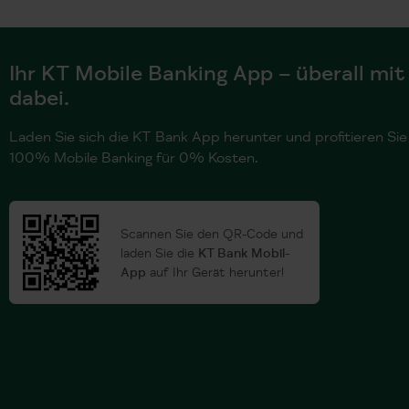
Ihr KT Mobile Banking App – überall mit
dabei.
Laden Sie sich die KT Bank App herunter und profitieren Sie
100% Mobile Banking für 0% Kosten.
Scannen Sie den QR-Code und
laden Sie die
KT Bank Mobil-
App
auf Ihr Gerät herunter!