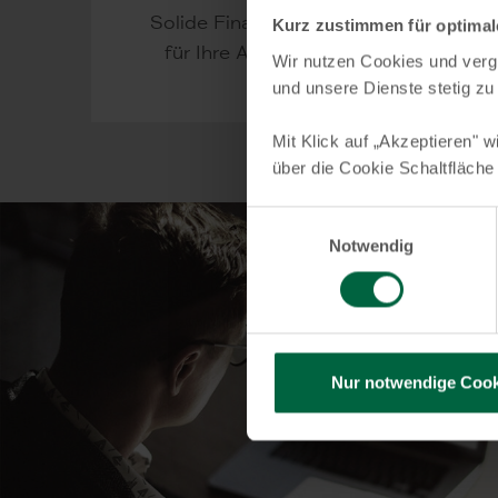
Solide Finanzierung
Kurz zustimmen für optima
At
für Ihre Anlagen.
Wir nutzen Cookies und vergl
und unsere Dienste stetig zu
Mit Klick auf „Akzeptieren" w
über die Cookie Schaltfläche
Einwilligungsauswahl
Notwendig
Nur notwendige Cook