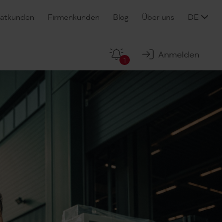
vatkunden
Firmenkunden
Blog
Über uns
DE
Anmelden
1