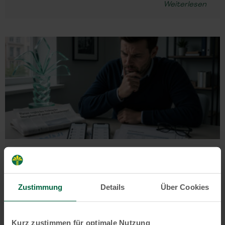
Weiterlesen
Finanzen
Technologie
Warum vergleichen Verbraucher
Smartphones oft genauer als
Zustimmung
Details
Über Cookies
Finanzierungen?
Weiterlesen
Kurz zustimmen für optimale Nutzung