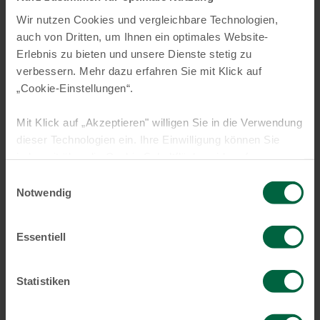
Wir nutzen Cookies und vergleichbare Technologien,
auch von Dritten, um Ihnen ein optimales Website-
Erlebnis zu bieten und unsere Dienste stetig zu
verbessern. Mehr dazu erfahren Sie mit Klick auf
„Cookie-Einstellungen“.
Mit Klick auf „Akzeptieren" willigen Sie in die Verwendung
dieser Technologien ein. Ihre Einwilligung können Sie
jederzeit über die Cookie Schaltfläche widerrufen.
Einwilligungsauswahl
Notwendig
Allgemein
KT Bank AG: Warum viele Verbraucher
Essentiell
Finanzierungskosten unterschätzen – und
was sich im Markt jetzt verändert
Statistiken
Weiterlesen