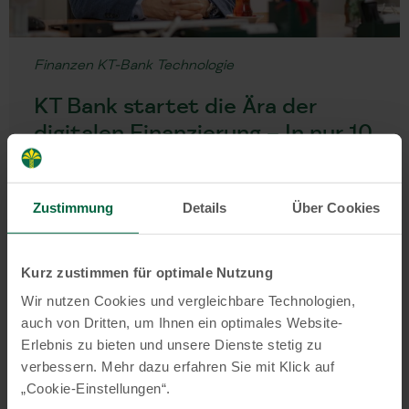
Finanzen
KT-Bank
Technologie
KT Bank startet die Ära der
digitalen Finanzierung – In nur 10
Minuten zur
Finanzierungszusage
Zustimmung
Details
Über Cookies
(Frankfurt, 03.02.2025) – Die KT Bank
revolutioniert den Finanzierungsprozess mit
der Einführung ihrer neuen digitalen
Kurz zustimmen für optimale Nutzung
Verbraucher- und Fahrzeugfinanzierung. Ab
Wir nutzen Cookies und vergleichbare Technologien,
sofort können Privatkundinnen …
Weiterlesen
auch von Dritten, um Ihnen ein optimales Website-
Erlebnis zu bieten und unsere Dienste stetig zu
02/2025
verbessern. Mehr dazu erfahren Sie mit Klick auf
„Cookie-Einstellungen“.